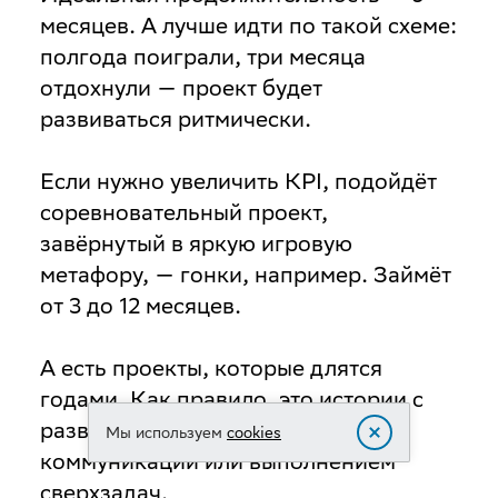
месяцев. А лучше идти по такой схеме:
полгода поиграли, три месяца
отдохнули — проект будет
развиваться ритмически.
Если нужно увеличить KPI, подойдёт
соревновательный проект,
завёрнутый в яркую игровую
метафору, — гонки, например. Займёт
от 3 до 12 месяцев.
А есть проекты, которые длятся
годами. Как правило, это истории с
развитием корпоративных
Мы используем
cookies
коммуникаций или выполнением
сверхзадач.