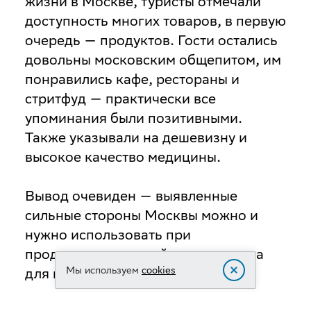
жизни в Москве, туристы отмечали
доступность многих товаров, в первую
очередь — продуктов. Гости остались
довольны московским общепитом, им
понравились кафе, рестораны и
стритфуд — практически все
упоминания были позитивными.
Также указывали на дешевизну и
высокое качество медицины.
Вывод очевиден — выявленные
сильные стороны Москвы можно и
нужно использовать при
продвижении российского туризма
Мы используем
cookies
для иностранцев.