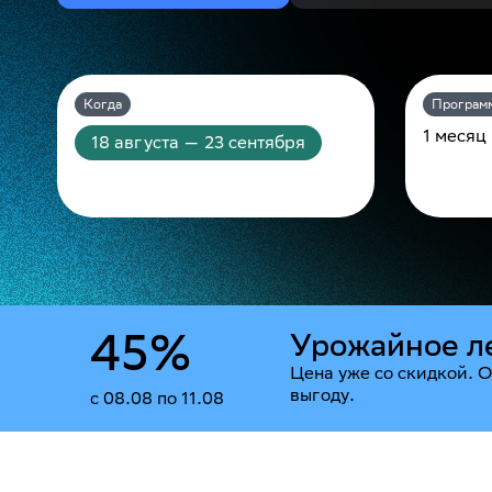
Когда
Програм
1 месяц
18 августа — 23 сентября
45%
Урожайное л
Цена уже со скидкой. О
выгоду.
с 08.08 по 11.08