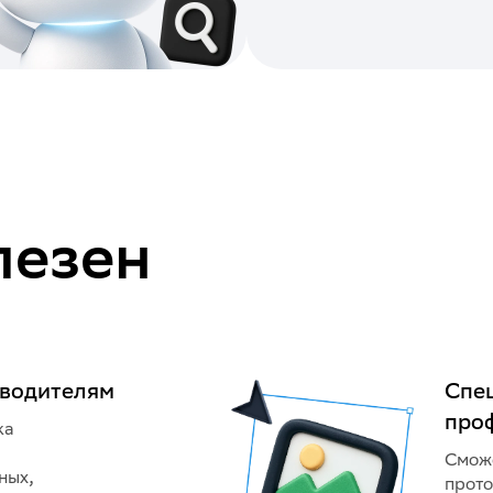
лезен
оводителям
Спе
про
ка
Смож
ных,
прото