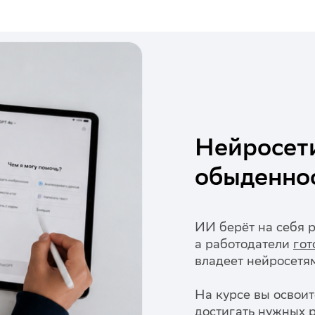
Нейросети
обыденно
ИИ берёт на себя р
а работодатели
гот
владеет нейросетя
На курсе вы освоит
достигать нужных р