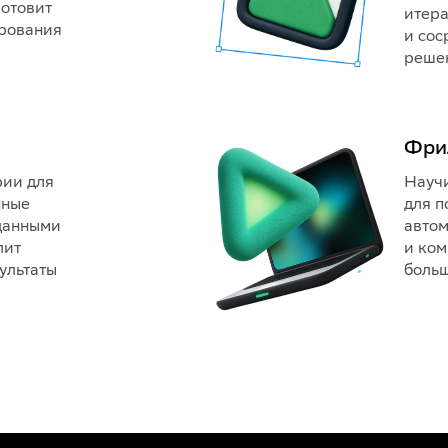
готовит
итера
ирования
и сос
реше
Фри
рии для
Научи
нные
для п
данными
автом
лит
и ком
ультаты
больш