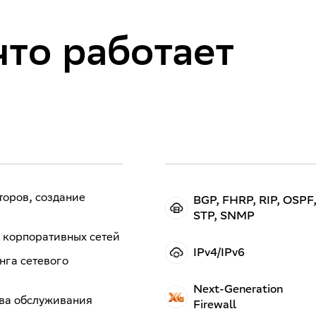
что работает
оров, с
оздание
BGP, FHRP, RIP, OSPF
STP, SNMP
BGP, FHRP, RIP, OSPF,
 корпоративных сетей
STP, SNMP
IPv4/IPv6
нга сетевого
Набор протоколов, необходимый
IPv4/IPv6
сетевым инженерам для настройки
Next-Generation
коммутации, маршрутизации,
Две версии интернет-протокола, с
тва обслуживания
Firewall
дизайна сетей и не только
которыми работает сетевой инженер