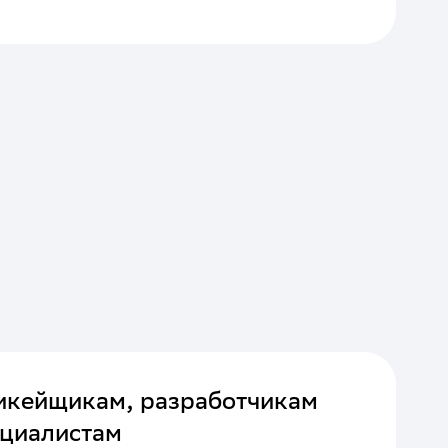
икейщикам, разработчикам
ециалистам