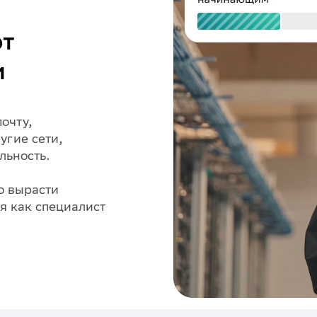
ют
и
очту,
угие сети,
льность.
о вырасти
я как специалист