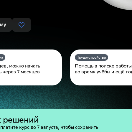
мму
ма
Трудоустройства
цев, можно начать
Помощь в поиске работы
ь через 7 месяцев
во время учёбы и ещё го
х решений
платите курс до 7 августа, чтобы сохранить