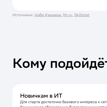
Источники:
Хабр Карьера
,
hh.ru
,
Skillstat
Кому подойдё
Новичкам в ИТ
Для старта достаточно базового интереса к се