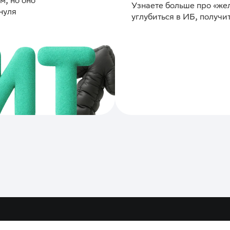
м, но оно
Узнаете больше про «же
нуля
углубиться в ИБ, получ