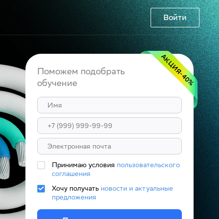
Войти
АКЦИЯ
Поможем подобрать
-40
обучение
%
Принимаю условия
пользовательского
соглашения
Хочу получать
новости и актуальные
предложения