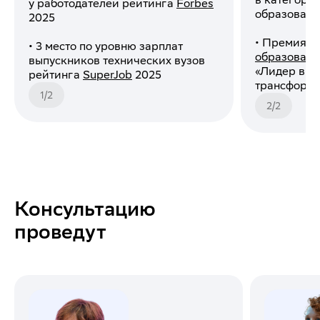
у работодателей рейтинга
Forbes
образовани
2025
• Премия «
• 3 место по уровню зарплат
образовани
выпускников технических вузов
«Лидер в ц
рейтинга
SuperJob
2025
трансформа
1
/
2
2
/
2
Консультацию
проведут