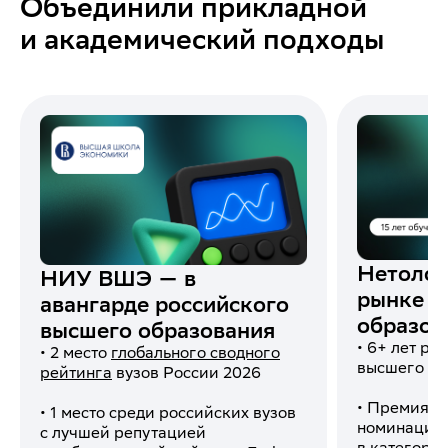
Объединили прикладной
и академический подходы
Нетолог
НИУ ВШЭ — в
рынке о
авангарде российского
образов
высшего образования
• 6+ лет р
• 2 место
глобального сводного
высшего об
рейтинга
вузов России 2026
• Премия «
D
• 1 место среди российских вузов
номинация 
с лучшей репутацией
в категори