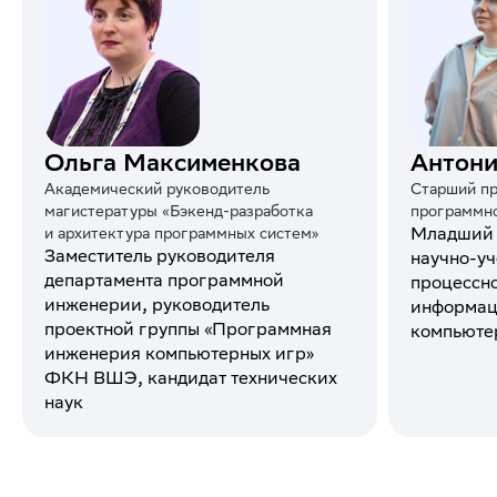
Ольга Максименкова
Антони
Академический руководитель
Старший пр
магистературы «Бэкенд-разработка
программн
Младший 
и архитектура программных систем»
Заместитель руководителя
научно-у
департамента программной
процессн
инженерии, руководитель
информац
проектной группы «Программная
компьюте
инженерия компьютерных игр»
ФКН ВШЭ, кандидат технических
наук