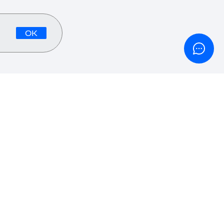
ОК
Проекты
Медиа Нетологии
Центр развития карьеры
Бизнесу: найти исполнителя
Вузам и колледжам: онлайн-курсы
Подарочный сертификат
Глоссарий