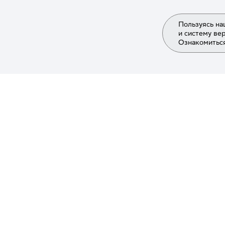
Пользуясь на
и систему ве
Ознакомиться
Информаци
О компании
Привести д
Партнёрска
Экспертам
Работа в Не
Вакансии Н