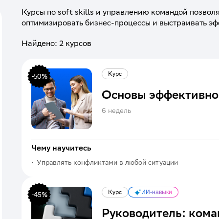
Курсы по soft skills и управлению командой позволя
оптимизировать бизнес-процессы и выстраивать эф
Найдено:
2
курсов
Курс
-
50
%
Основы эффективно
6 недель
Чему научитесь
Управлять конфликтами в любой ситуации
Курс
ИИ-навыки
-
45
%
Руководитель: кома