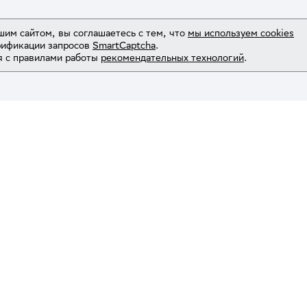
шим сайтом, вы соглашаетесь с тем, что
мы используем cookies
рификации запросов
SmartCaptcha
.
 с правилами работы
рекомендательных технологий
.
я
Обучение
Учиться бесплатно
руга
Каталог курсов
я программа
Популярные курсы
Тесты
тологии
Маркетинг
етологии
Бизнес и управление