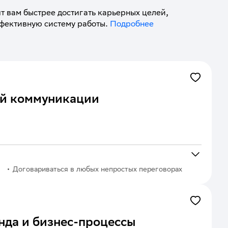
т вам быстрее достигать карьерных целей, 
фективную систему работы.
Подробнее
Обучение 
поможет 
развить 
гибкие 
навыки, 
раскрыть 
й коммуникации
лидерские 
качества 
и 
научиться 
мотивировать 
команду.

Договариваться в любых непростых переговорах
В 
каждом 
курсе 
— 
нда и бизнес-процессы
много 