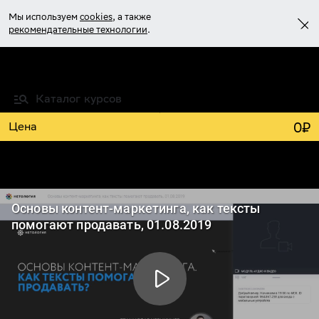
Мы используем
cookies
, а также
рекомендательные технологии
.
Войти
Каталог курсов
Учиться бесплатно
0
₽
Цена
Основы контент-маркетинга: как тексты
помогают продавать