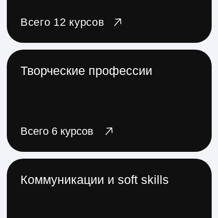
направлений
Новое
Нейросети для каждого:
как решать рабочие задачи
быстрее
Сможете автоматизировать
маркетинговые, управленческие,
продуктовые, дизайнерские
и аналитические задачи
Цена со скидкой:
30 000 ₽
66 667 ₽