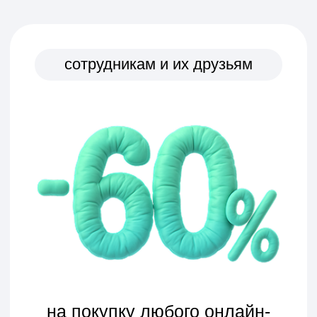
Это хороший повод
продолжить развитие своих
профессиональных навыков
или изучить что-то новое.
NETO-ADCORP
Выберите курс
из нашего
каталога