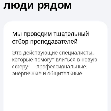
+7
Оставить заявку
Нажимая кнопку, вы принимаете
условия
политики
и
пользовательского соглашения
b2b@netology.ru
+7 (967) 211-88-28