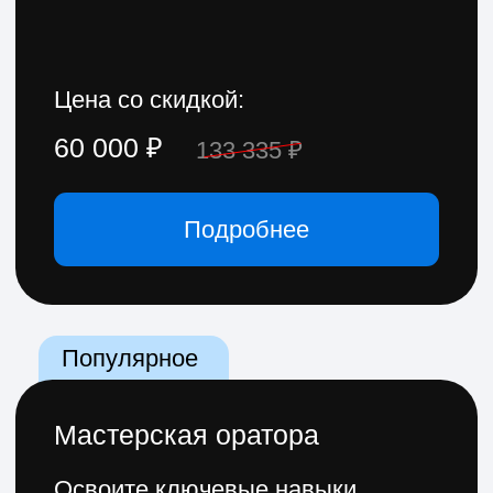
Вас сопровождает команда
поддержки
Вопросы оперативно решаются
в групповом чате или личном
кабинете. Это даст опору
и поможет быстрее достигнуть
цели