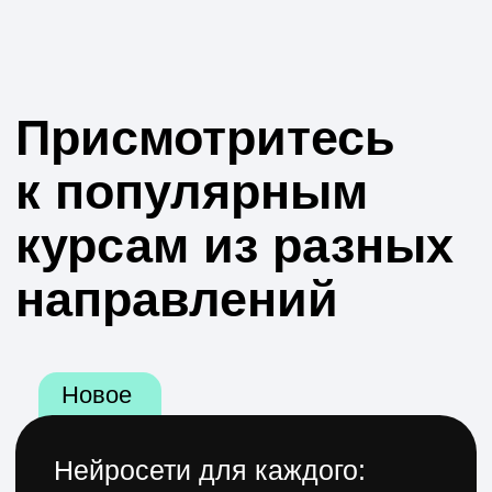
Подробнее
Популярное
Основы нутрициологии:
как правильно питаться
Научитесь организовывать
питание с учётом вашего образа
жизни, станете энергичнее
и эффективнее
Цена со скидкой: