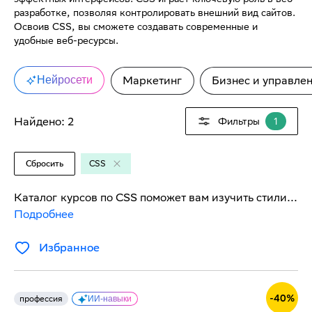
разработке, позволяя контролировать внешний вид сайтов. 
Освоив CSS, вы сможете создавать современные и 
удобные веб-ресурсы.
Нейросети
Маркетинг
Бизнес и управле
Найдено:
2
Фильтры
1
Сбросить
CSS
Каталог курсов по CSS поможет вам изучить стилизацию веб-страниц, работу с адаптивным дизайном и анимацией. Подборка курсов охватывает основные принципы верстки, взаимодействие с HTML и JavaScript, а также создание эффектных интерфейсов. CSS играет ключевую роль в веб-разработке, позволяя контролировать внешний вид сайтов. Освоив CSS, вы сможете создавать современные и удобные веб-ресурсы.
Подробнее
Избранное
-
40
%
профессия
ИИ-навыки