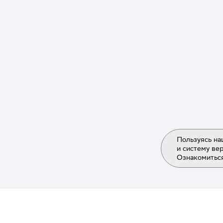
HR
(7)
HR аналитик
(2)
HTML
(2)
IT-инфраструктура
(9)
Infinite Painter
(3)
JSON
(2)
Java разработка
(1)
JavaScript
(1)
Пользуясь на
Kubernetes
(3)
и систему ве
Linux
(3)
Ознакомиться
Miro
(6)
MongoDB
(2)
Networking
(6)
Nginx
(1)