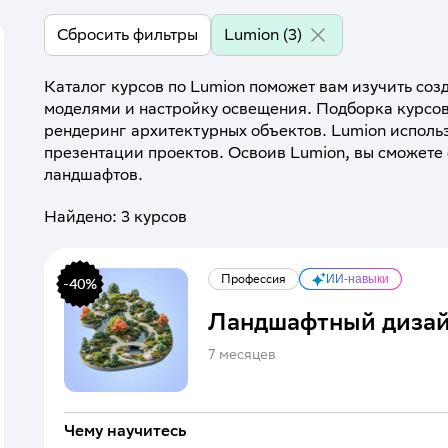
Lumion
(3)
Сбросить фильтры
Каталог курсов по Lumion поможет вам изучить соз
моделями и настройку освещения. Подборка курсов
рендеринг архитектурных объектов. Lumion использ
презентации проектов. Освоив Lumion, вы сможете
ландшафтов.
Найдено:
3
курсов
Профессия
ИИ-навыки
-
40
%
Ландшафтный диза
7 месяцев
Чему научитесь