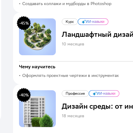
Создавать коллажи и мудборды в Photoshop
Курс
ИИ-навыки
-
45
%
Ландшафтный дизай
10 месяцев
Чему научитесь
Оформлять проектные чертежи в инструментах
ArchiCAD, AutoCAD
Профессия
ИИ-навыки
-
40
%
Дизайн среды: от и
18 месяцев