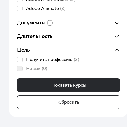
Adobe Animate
(3)
Adobe Illustrator
(9)
Документы
Adobe InDesign
(9)
Adobe Photoshop
(14)
Длительность
Android разработка
(1)
Цель
Ansible
(2)
Получить профессию
(3)
Apache Spark
(2)
Навык
(0)
ArchiCAD
(4)
AutoCAD
(2)
Показать курсы
BI аналитика
(4)
Backend разработка
(9)
Сбросить
Big data
(1)
Blender
(3)
Business studio
(1)