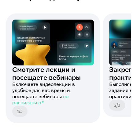
Смотрите лекции и
Закрепл
посещаете вебинары
практик
Включаете видеолекции в
Выполняете
удобное для вас время и
задания дл
посещаете вебинары
по
практики и
расписанию*
2
/
3
1
/
3