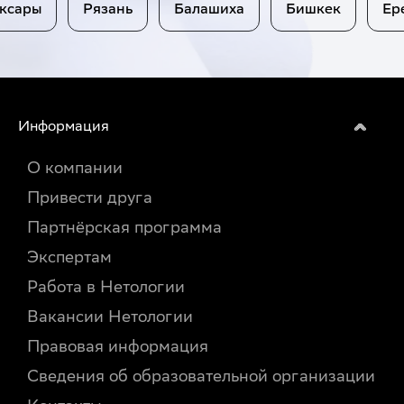
ебоксары
Рязань
Балашиха
Бишкек
Москва
Санкт-
Петербург
Новосибирск
Екатеринбург
Информация
Казань
Нижний
О компании
Новгород
Красноярск
Привести друга
Челябинск
Самара
Партнёрская программа
Уфа
Экспертам
Ростов-
на-
Работа в Нетологии
Дону
Краснодар
Вакансии Нетологии
Омск
Воронеж
Правовая информация
Пермь
Сведения об образовательной организации
Волгоград
Саратов