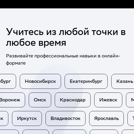
Учитесь из любой точки
в
любое время
Развивайте профессиональные навыки в онлайн-
формате
г
Новосибирск
Екатеринбург
Казань
Воронеж
Омск
Краснодар
Ижевск
Иркутск
Владивосток
Ярославль
Том