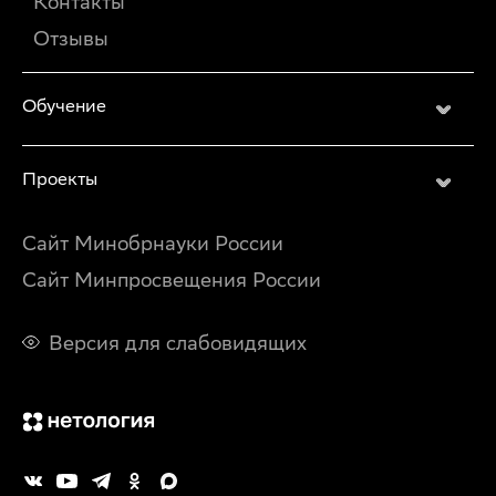
Контакты
Тюмень
Тольятти
Отзывы
Барнаул
Махачкала
Ижевск
Обучение
Хабаровск
Ульяновск
Иркутск
Проекты
Владивосток
Ярославль
Томск
Сайт Минобрнауки России
Ставрополь
Кемерово
Сайт Минпросвещения России
Набережные
Челны
Оренбург
Версия для слабовидящих
Новокузнецк
Балашиха
Рязань
Чебоксары
Пенза
Липецк
Калининград
Ташкент