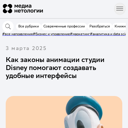
Все рубрики
Современные профессии
Разобраться
Книжна
#все направления
#бизнес и управление
#маркетинг
#аналитика и data scie
3 марта 2025
Как законы анимации студии
Disney помогают создавать
удобные интерфейсы