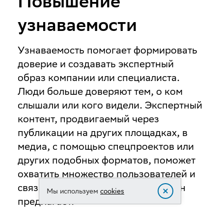
Повышение
узнаваемости
Узнаваемость помогает формировать
доверие и создавать экспертный
образ компании или специалиста.
Люди больше доверяют тем, о ком
слышали или кого видели. Экспертный
контент, продвигаемый через
публикации на других площадках, в
медиа, с помощью спецпроектов или
других подобных форматов, поможет
охватить множество пользователей и
связать для них бренд с тем, что он
Мы используем
cookies
предлагает.