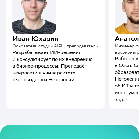
Иван Юхарин
Анатол
Основатель студии AIPL, преподаватель
Инженер-т
Разрабатывает ИИ-решения
высоконаг
Работал в
и консультирует по их внедрению
в Ozon. С
в бизнес-процессы. Преподаёт
образова
нейросети в университете
Нетологии
«Зерокодер» и Нетологии
об ИТ и т
инструме
задач