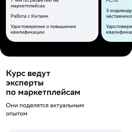
7 тем по развитию на
FL.ru
маркетплейсах
3 индивиду
Работа с Китаем
наставник
Удостоверение о повышении
Удостовер
квалификации
квалифика
Курс ведут
эксперты
по маркетплейсам
Они поделятся актуальным
опытом