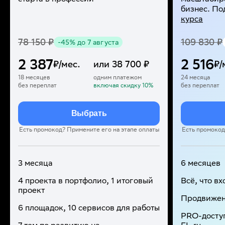
бизнес. П
курса
78 150
₽
109 830
₽
-
45
%
до 7 августа
2 387
2 516
₽/мес.
или
38 700
₽
₽/
18 месяцев
одним платежом
24 месяца
без переплат
включая скидку
10
%
без переплат
Выбрать
Есть промокод? Примените его на этапе оплаты
Есть промокод
3 месяца
6 месяцев
4 проекта в портфолио, 1 итоговый
Всё, что вх
проект
Продвижен
6 площадок, 10 сервисов для работы
PRO-досту