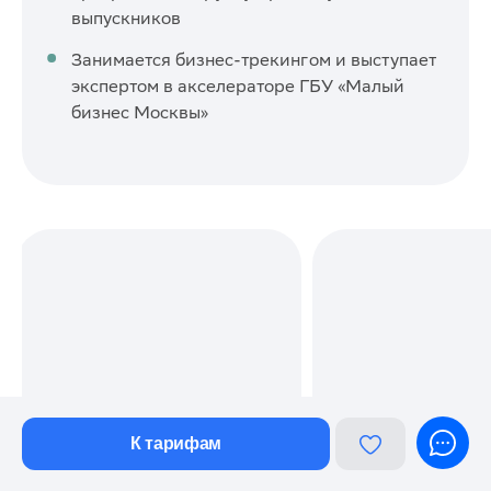
выпускников
Занимается бизнес-трекингом и выступает
экспертом в акселераторе ГБУ «Малый
бизнес Москвы»
К тарифам
Екатерина Шарова
Станислав Л