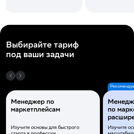
Выбирайте тариф
под ваши задачи
Рекоменду
Менеджер по
Менедж
маркетплейсам
по марк
расшир
Изучите основы для быстрого
Изучите ос
старта в профессии
масштабиро