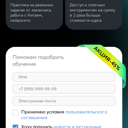
Практика на реальных
Доступ к платным
задачах от заказчика,
инструментам на сумму
работа с Китаем,
в 2 раза больше
нейросети
стоимости курса
АКЦИЯ
Поможем подобрать
-45
обучение
%
Принимаю условия
пользовательского
соглашения
Хочу получать
новости и актуальные