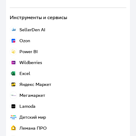
Инструменты и сервисы
SellerDen AI
SellerDen AI
Ozon
Платформа с AI инструментами для продавцов
Ozon
на маркетплейсах — от нейросетей для создания карточек
Power BI
товаров до AI-ответов на отзывы
Power BI
Wildberries
Платформа для бизнес-аналитики. Помогает анализировать
Wildberries
данные, визуализировать их и следить за показателями компании
Excel
Excel
Яндекс Маркет
Инструмент для работы с электронными таблицами. Помогает
Яндекс Маркет
систематизировать данные и оптимизировать их аналитику
Мегамаркет
Мегамаркет
Lamoda
Lamoda
Детский мир
Детский мир
Лемана ПРО
Лемана ПРО