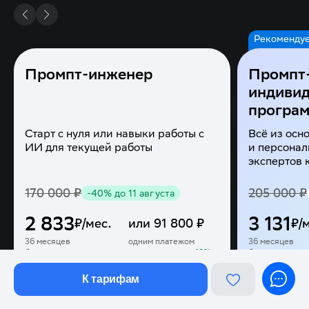
Рекоменду
Промпт-инженер
Промпт
индивид
програ
Старт с нуля или навыки работы с
Всё из осн
ИИ для текущей работы
и персонал
экспертов 
170 000
₽
205 000
₽
-
40
%
до 11 августа
2 833
3 131
₽/мес.
или
91 800
₽
₽/
36 месяцев
одним платежом
36 месяцев
без переплат
включая скидку
10
%
без переплат
К тарифам
Записаться