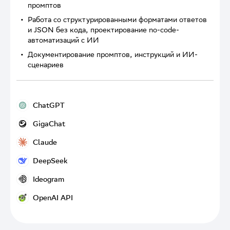
промптов
Работа со структурированными форматами ответов
и JSON без кода, проектирование no-code-
автоматизаций с ИИ
Документирование промптов, инструкций и ИИ-
сценариев
ChatGPT
ChatGPT
GigaChat
Языковая модель OpenAI для генерации текста, анализа данных
GigaChat
и автоматизации задач
Claude
Языковая модель Сбера для работы с текстом и бизнес-задачами
Claude
DeepSeek
Языковая модель Anthropic для анализа, написания текстов,
DeepSeek
работы с кодом и сложных рассуждений
Ideogram
Языковая модель для технических задач, анализа и написания
Ideogram
кода
OpenAI API
Нейросеть для генерации изображений
OpenAI API
Программный интерфейс для подключения моделей OpenAI