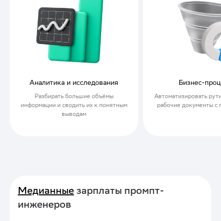
Бизнес-процессы
Продажи и с
Автоматизировать рутину и готовить
Готовить ответы и пр
рабочие документы с помощью ИИ
конкретного клиента 
Медианные
зарплаты промпт-
инженеров