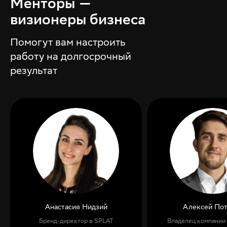
Менторы —
визионеры бизнеса
Помогут вам настроить
работу на долгосрочный
результат
Алексей Потапов
Игорь Шапо
Владелец компании Bellehome
Директора по маркети