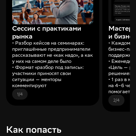
Сессии с практиками
Мастер
рынка
и бизне
• Разбор кейсов на семинарах:
• Каждому 
приглашённые предприниматели
бизнес-пар
рассказывают не «как надо», а как
поддержки 
у них на самом деле было
• Еженедел
• Формат «разбор под запись»:
«Цель — ре
участники приносят свои
решение»
ситуации — менторы
• 1 раз в м
комментируют
на 4−6 чел
помогает р
1
/
4
2
/
4