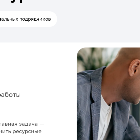
иальных подрядчиков
работы
главная задача —
чить ресурсные