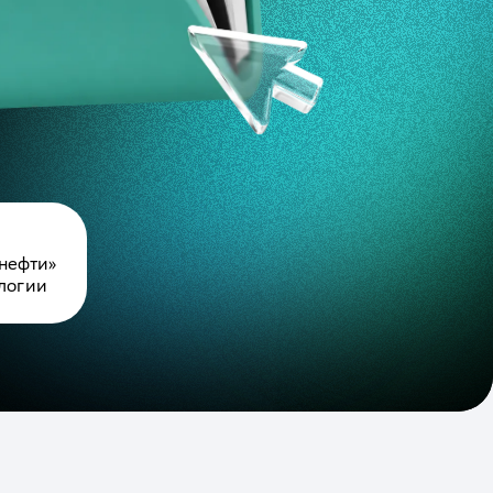
 нефти»
ологии