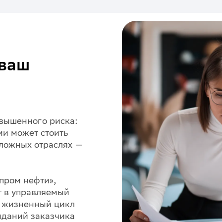
 ваш
овышенного риска:
и может стоить
сложных отраслях —
пром нефти»,
т в управляемый
й жизненный цикл
иданий заказчика