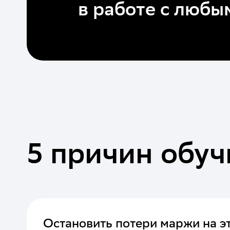
в работе с любы
5 причин обуч
Остановить потери маржи на э