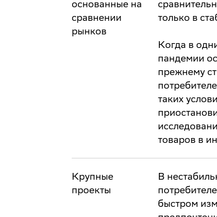
основанные на
сравнительн
сравнении
только в ст
рынков
Когда в одн
пандемии ос
прежнему ст
потребителе
таких услов
приостанови
исследовани
товаров в и
Крупные
В нестабил
проекты
потребителе
быстром изм
предпочтени