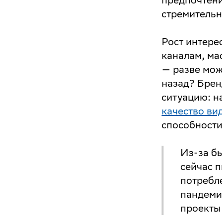
стремительн
Рост интере
каналам, ма
— разве мож
назад? Брен
ситуацию: 
качество ви
способности
Из-за б
сейчас п
потребл
пандеми
проекты 