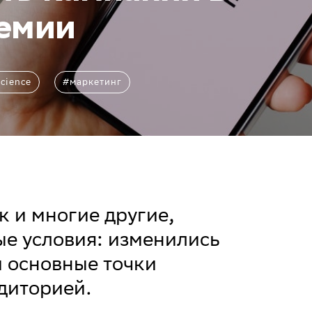
емии
cience
#маркетинг
к и многие другие,
ые условия: изменились
и основные точки
диторией.