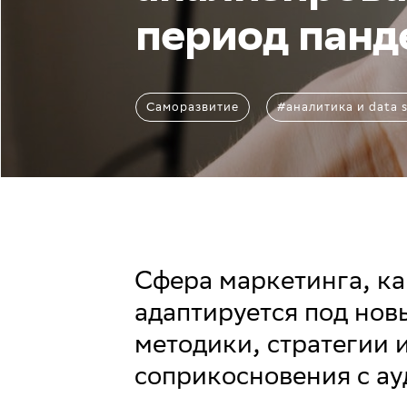
период панд
Саморазвитие
#аналитика и data s
Сфера маркетинга, ка
адаптируется под нов
методики, стратегии 
соприкосновения с ау