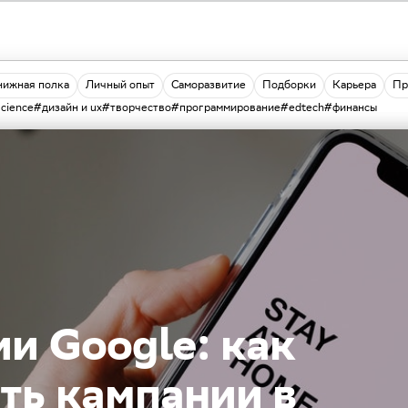
нижная полка
Личный опыт
Саморазвитие
Подборки
Карьера
Пр
science
#дизайн и ux
#творчество
#программирование
#edtech
#финансы
и Google: как
ть кампании в