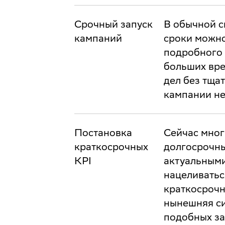
Срочный запуск
В обычной с
кампаний
сроки можно
подробного а
больших вре
дел без тща
кампании не
Постановка
Сейчас мног
краткосрочных
долгосрочны
KPI
актуальными
нацеливатьс
краткосрочн
нынешняя си
подобных за