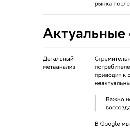
рынка после
Актуальные 
Детальный
Стремитель
метаанализ
потребителе
приводит к 
неактуальны
Важно не
воссозд
В Google мы