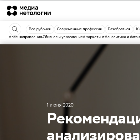
Все рубрики
Современные профессии
Разобраться
К
#все направления
#бизнес и управление
#маркетинг
#аналитика и data 
1 июня 2020
Рекомендаци
анализирова