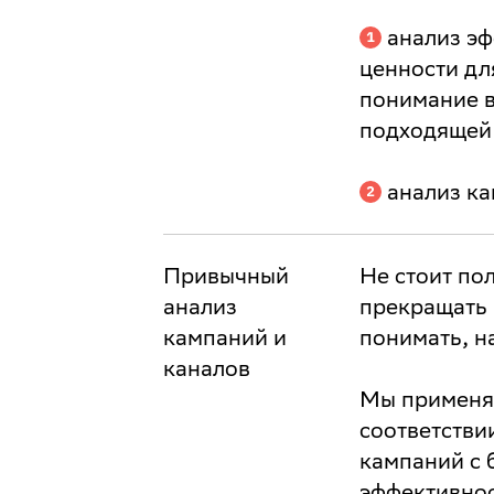
анализ эф
ценности дл
понимание в
подходящей 
анализ ка
Привычный
Не стоит по
анализ
прекращать 
кампаний и
понимать, на
каналов
Мы применяе
соответстви
кампаний с 
эффективнос