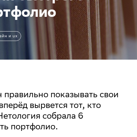
ртфолио
айн и ux
 правильно показывать свои
вперёд вырвется тот, кто
Нетология собрала 6
ать портфолио.