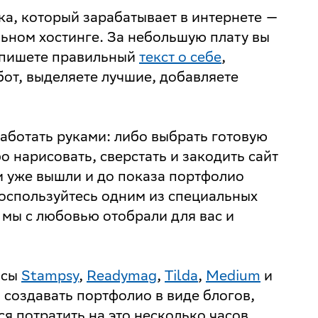
а, который зарабатывает в интернете —
льном хостинге. За небольшую плату вы
: пишете правильный
текст о себе
,
бот, выделяете лучшие, добавляете
работать руками: либо выбрать готовую
о нарисовать, сверстать и закодить сайт
и уже вышли и до показа портфолио
воспользуйтесь одним из специальных
 мы с любовью отобрали для вас и
исы
Stampsy
,
Readymag
,
Tilda
,
Medium
и
создавать портфолио в виде блогов,
ся потратить на это несколько часов,