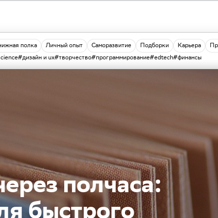
нижная полка
Личный опыт
Саморазвитие
Подборки
Карьера
Пр
science
#дизайн и ux
#творчество
#программирование
#edtech
#финансы
через полчаса:
для быстрого