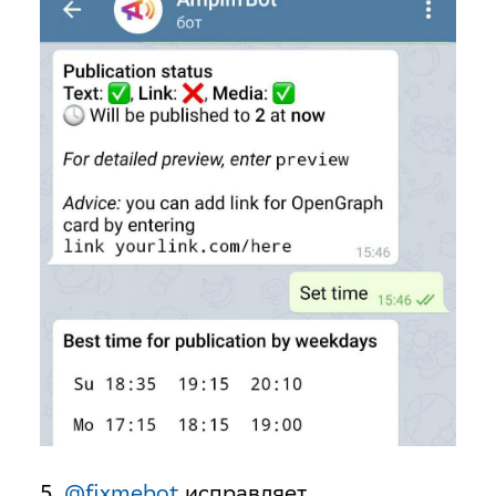
5.
@fixmebot
исправляет