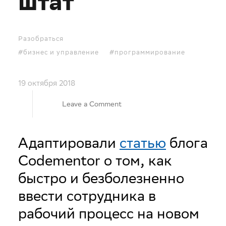
штат
Разобраться
#бизнес и управление
#программирование
19 октября 2018
on
Leave a Comment
7
Адаптировали
статью
блога
Codementor о том, как
идей
быстро и безболезненно
для
ввести сотрудника в
рабочий процесс на новом
онбординга