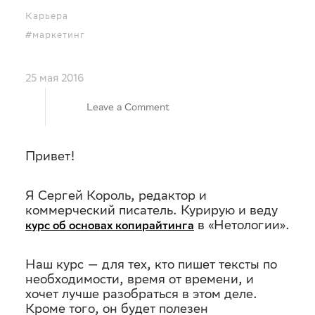
Карьера
#маркетинг
25 мая 2016
on
Leave a Comment
Копирайтерский
Привет!
бестиарий:
Я Сергей Король, редактор и
коммерческий писатель. Курирую и веду
от беспробельщиков
в «Нетологии».
курс об основах копирайтинга
до Ильяхова
Наш курс — для тех, кто пишет тексты по
необходимости, время от времени, и
хочет лучше разобраться в этом деле.
Кроме того, он будет полезен