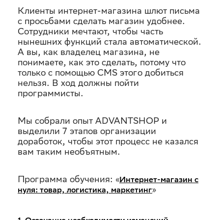
Клиенты интернет-магазина шлют письма
в
с просьбами сделать магазин удобнее.
Сотрудники мечтают, чтобы часть
интернет-
нынешних функций стала автоматической.
А вы, как владелец магазина, не
понимаете, как это сделать, потому что
магазине
только с помощью CMS этого добиться
нельзя. В ход должны пойти
программисты.
и
Мы собрали опыт ADVANTSHOP и
не
выделили 7 этапов организации
доработок, чтобы этот процесс не казался
разориться
вам таким необъятным.
Программа обучения: «
Интернет-магазин с
»
нуля: товар, логистика, маркетинг