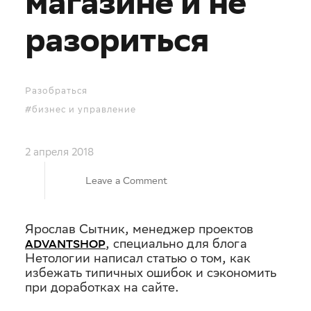
магазине и не
разориться
Разобраться
#бизнес и управление
2 апреля 2018
on
Leave a Comment
Как
Ярослав Сытник, менеджер проектов
, специально для блога
ADVANTSHOP
организовать
Нетологии написал статью о том, как
избежать типичных ошибок и сэкономить
при доработках на сайте.
доработки