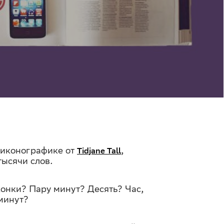
 иконографике от
,
Tidjane Tall
тысячи слов.
конки? Пару минут? Десять? Час,
 минут?