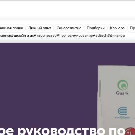
нижная полка
Личный опыт
Саморазвитие
Подборки
Карьера
Пр
science
#дизайн и ux
#творчество
#программирование
#edtech
#финансы
ое руководство по