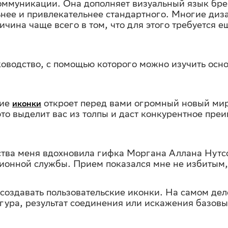
ммуникации. Она дополняет визуальный язык брен
ьнее и привлекательнее стандартного. Многие ди
чина чаще всего в том, что для этого требуется е
ководство, с помощью которого можно изучить осн
кие
откроет перед вами огромный новый мир
иконки
 это выделит вас из толпы и даст конкурентное пр
тва меня вдохновила гифка Моргана Аллана Нутсон
ационной службы. Прием показался мне не избитым
 создавать пользовательские иконки. На самом дел
ура, результат соединения или искажения базовы