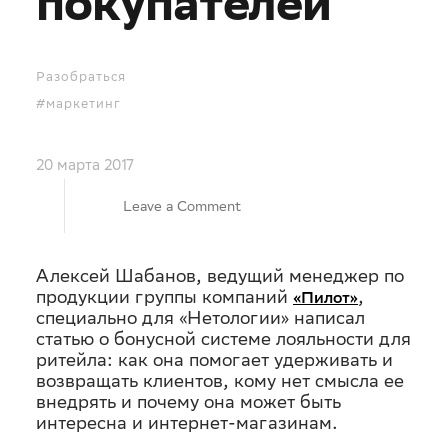
покупателей
Разобраться
#маркетинг
20 марта 2017
on
Leave a Comment
Баллы
Алексей Шабанов, ведущий менеджер по
продукции группы компаний
,
«
Пилот
»
в
специально для «Нетологии» написал
статью о бонусной системе лояльности для
ритейла: как она помогает удерживать и
ритейле:
возвращать клиентов, кому нет смысла ее
внедрять и почему она может быть
интересна и интернет-магазинам.
как