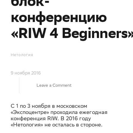
блок-
конференцию
«RIW 4 Beginners
Нетология
9 ноября 2016
on
Leave a Comment
«Нетология»
С 1 по 3 ноября в московском
«Экспоцентре» проходила ежегодная
провела
конференция RIW. В 2016 году
«Нетология» не осталась в стороне.