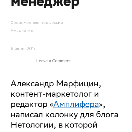
менеджер
Современные профессии
#маркетинг
6 июля 2017
on
Leave a Comment
7
Александр Марфицин,
контент-маркетолог и
терминов,
редактор «
Амплифера
»,
которые
написал колонку для блога
Нетологии, в которой
должен