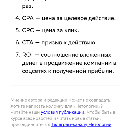
раз.
CPA
— цена за целевое действие.
CPC
— цена за клик.
CTA
— призыв к действию.
ROI
— соотношение вложенных
денег в продвижение компании в
соцсетях к полученной прибыли.
Мнение автора и редакции может не совпадать.
Хотите написать колонку для «Нетологии»?
Читайте наши
условия публикации
. Чтобы быть в
курсе всех новостей и читать новые статьи,
присоединяйтесь к
Телеграм-каналу Нетологии
.