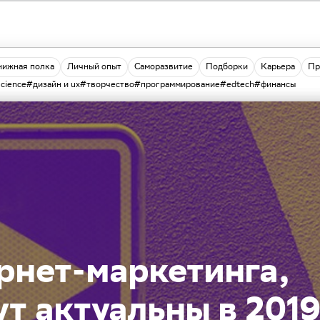
нижная полка
Личный опыт
Саморазвитие
Подборки
Карьера
Пр
science
#дизайн и ux
#творчество
#программирование
#edtech
#финансы
рнет-маркетинга,
т актуальны в 201