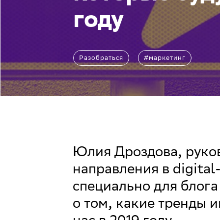
году
Разобраться
#маркетинг
Юлия Дроздова, руко
направления в digital
специально для блога
о том, какие тренды 
нас в 2019 году.