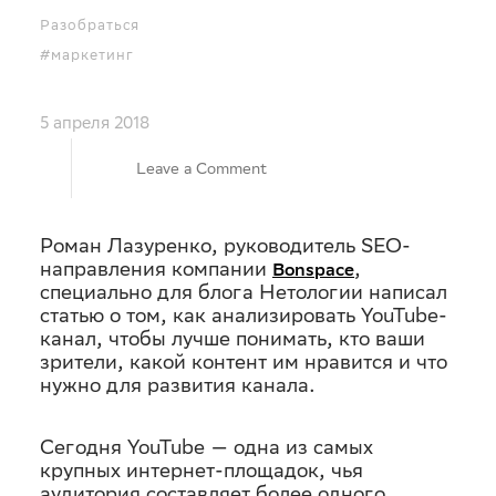
Разобраться
#маркетинг
5 апреля 2018
on
Leave a Comment
Обзор
Роман Лазуренко, руководитель SEO-
направления компании
,
Bonspace
аналитики
специально для блога Нетологии написал
статью о том, как анализировать YouTube-
канал, чтобы лучше понимать, кто ваши
YouTube
зрители, какой контент им нравится и что
нужно для развития канала.
для
Сегодня YouTube — одна из самых
новичков
крупных интернет-площадок, чья
аудитория составляет более одного