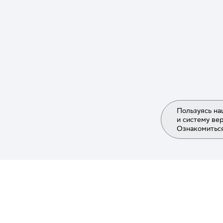
Python разработка
(6)
SEO специалист
(1)
SMM специалист
(1)
SQL
(5)
Sales manager
(5)
Scrum
(1)
SketchUp
(3)
Пользуясь на
и систему ве
Substance Painter
(2)
Ознакомиться
Tableau
(1)
Tilda
(3)
UX\UI дизайнер
(2)
Unity разработчик
(1)
Информаци
Wireshark
(2)
XML
(3)