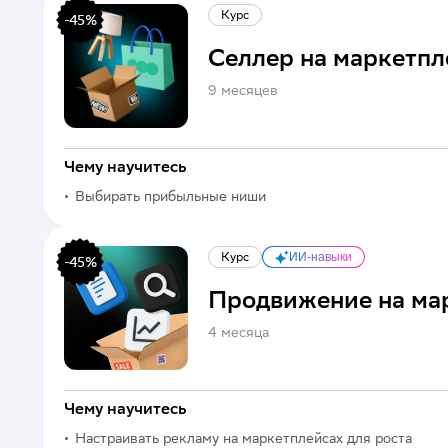
Курс
-
45
%
Селлер на маркетпл
9 месяцев
Чему научитесь
Выбирать прибыльные ниши
Курс
ИИ-навыки
-
45
%
Продвижение на ма
4 месяца
Чему научитесь
Настраивать рекламу на маркетплейсах для роста