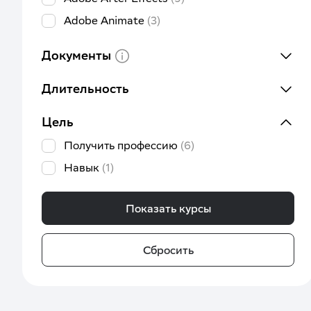
Adobe Animate
(3)
Adobe Illustrator
(9)
Документы
Adobe InDesign
(9)
Adobe Photoshop
(14)
Длительность
Android разработка
(1)
Цель
Ansible
(2)
Получить профессию
(6)
Apache Spark
(2)
Навык
(1)
ArchiCAD
(4)
AutoCAD
(2)
Показать курсы
BI аналитика
(4)
Backend разработка
(9)
Сбросить
Big data
(1)
Blender
(3)
Business studio
(1)