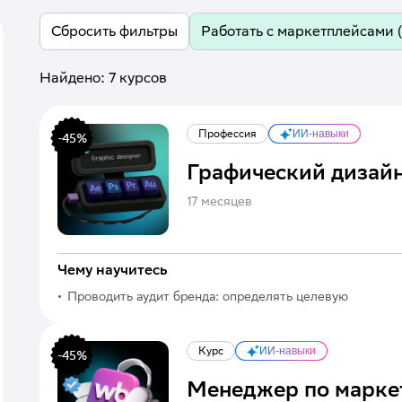
Работать с маркетплейсами
(
Сбросить фильтры
Найдено:
7
курсов
Профессия
ИИ-навыки
-
45
%
Графический дизай
17 месяцев
Чему научитесь
Проводить аудит бренда: определять целевую
аудиторию и ценности
Курс
ИИ-навыки
-
45
%
Менеджер по марке