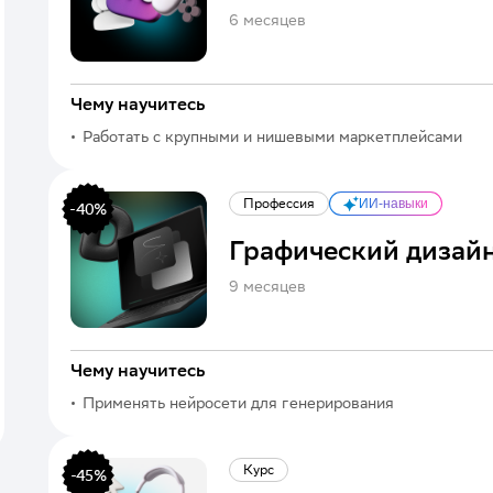
6 месяцев
Чему научитесь
Работать с крупными и нишевыми маркетплейсами
Профессия
ИИ-навыки
-
40
%
Графический дизай
9 месяцев
Чему научитесь
Применять нейросети для генерирования
иллюстраций или поиска идей
Курс
-
45
%