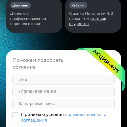
Документ
Рейтинг
Диплом о
Оценка Нетологии 4,8
профессиональной
по данным
отзывов
переподготовке
студентов
АКЦИЯ
Поможем подобрать
-40
обучение
%
Принимаю условия
пользовательского
соглашения