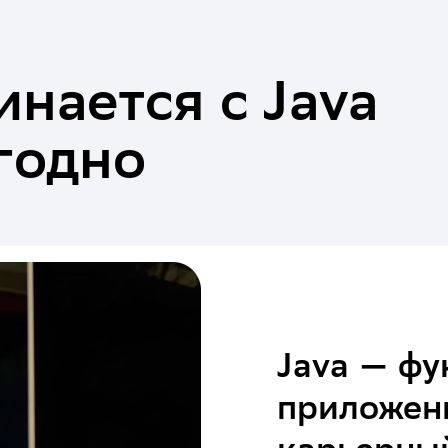
инается с Java
угодно
Java — ф
приложен