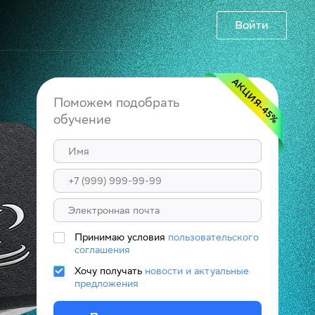
Войти
АКЦИЯ
Поможем подобрать
-45
обучение
%
Принимаю условия
пользовательского
соглашения
Хочу получать
новости и актуальные
предложения