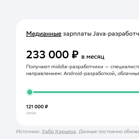
Медианные
зарплаты Java‑разработ
233 000 ₽
в месяц
Получают middle-разработчики — специалисты
направлением: Android-разработкой, облачны
121 000 ₽
Junior
Источник:
Хабр Карьера
. Данные постоянно обнов