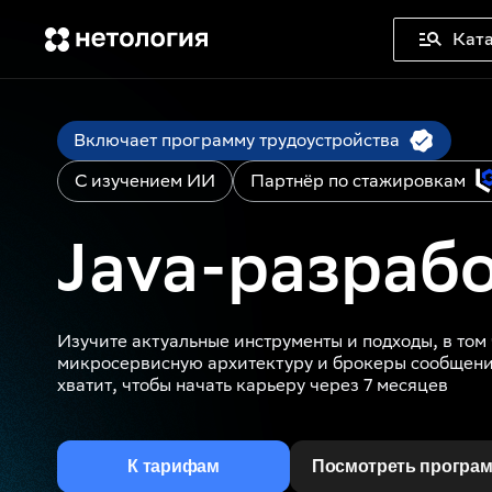
Ката
Включает программу трудоустройства
C изучением ИИ
Партнёр по стажировкам
Java-разраб
Изучите актуальные инструменты и подходы, в том 
микросервисную архитектуру и брокеры сообщени
хватит, чтобы начать карьеру через 7 месяцев
К тарифам
Посмотреть програ