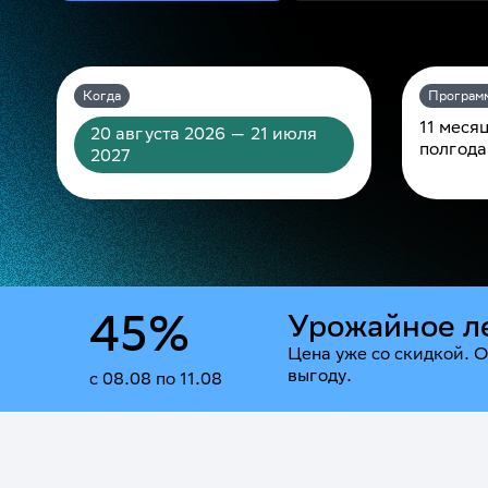
Когда
Програм
11 меся
20 августа 2026 — 21 июля
полгода
2027
45%
Урожайное л
Цена уже со скидкой. О
выгоду.
с 08.08 по 11.08