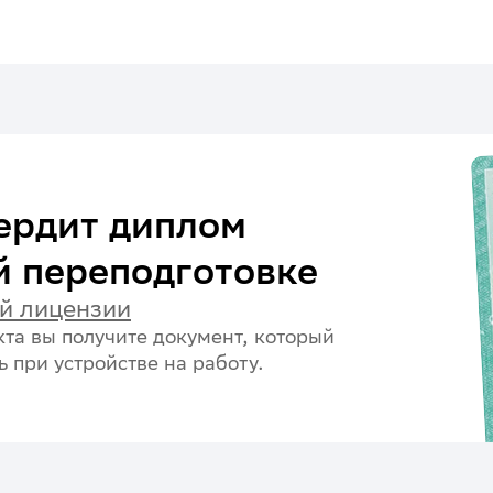
в изолированный контейнер.
Язык для работы с реляционными
Гарантирует, что приложение будет
базами данных.
одинаково работать на любом
компьютере.
ердит диплом
й переподготовке
ой лицензии
та вы получите документ, который
 при устройстве на работу.