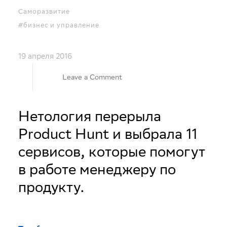
Саморазвитие
#бизнес и управление
19 апреля 2016
on
Leave a Comment
10
Нетология перерыла
Product Hunt и выбрала 11
полезных
сервисов, которые помогут
сервисов
в работе менеджеру по
продукту.
для
продакт-