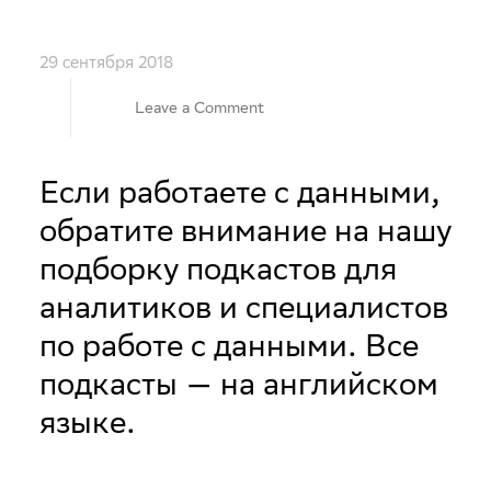
29 сентября 2018
on
Leave a Comment
7
Если работаете с данными,
обратите внимание на нашу
подкастов
подборку подкастов для
о
аналитиков и специалистов
по работе с данными. Все
нейросетях
подкасты — на английском
и
языке.
Data