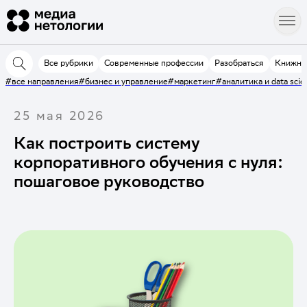
Все рубрики
Современные профессии
Разобраться
Книжна
#все направления
#бизнес и управление
#маркетинг
#аналитика и data scie
25 мая 2026
Как построить систему
корпоративного обучения с нуля:
пошаговое руководство