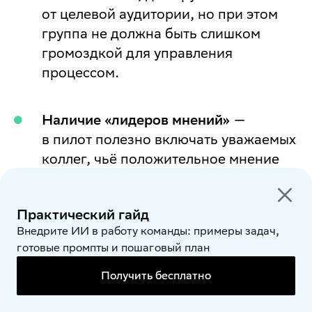
от целевой аудитории, но при этом
группа не должна быть слишком
громоздкой для управления
процессом.
Наличие «лидеров мнений»
—
в пилот полезно включать уважаемых
коллег, чьё положительное мнение
затем поможет масштабировать
систему на всю компанию.
Практический гайд
Внедрите ИИ в работу команды: примеры задач,
Готовность к итерациям
— участники
готовые промпты и пошаговый план
соглашаются на регулярные опросы,
Получить бесплатно
интервью и доработки;
закладывается время на разбор