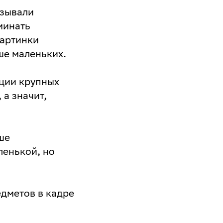
азывали
минать
картинки
ше маленьких.
ации крупных
 а значит,
ше
ленькой, но
дметов в кадре