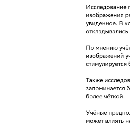
Исследование 
изображения ра
увиденное. В к
откладывались 
По мнению учён
изображений уч
стимулируется 
Также исследов
запоминается б
более чёткой.
Учёные предпол
может влиять н