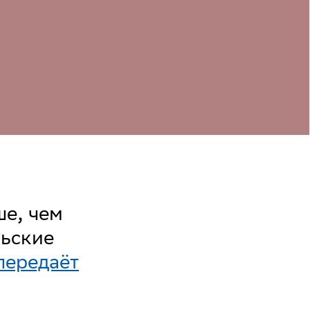
ше, чем
ьские
передаёт