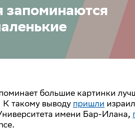
я запоминаются
маленькие
поминает большие картинки луч
 К такому выводу
пришли
израил
Университета имени Бар-Илана,
nce.