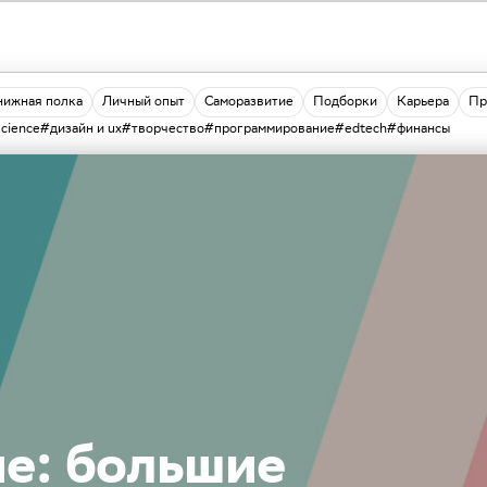
нижная полка
Личный опыт
Саморазвитие
Подборки
Карьера
Пр
science
#дизайн и ux
#творчество
#программирование
#edtech
#финансы
е: большие