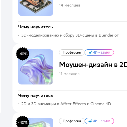
14 месяцев
Чему научитесь
3D-моделированию и сбору 3D-сцены в Blender от
блокинга до анимации
Профессия
ИИ-навыки
-
40
%
Моушен-дизайн в 2D
11 месяцев
Чему научитесь
2D и 3D анимации в Affter Effects и Cinema 4D
Профессия
ИИ-навыки
-
40
%