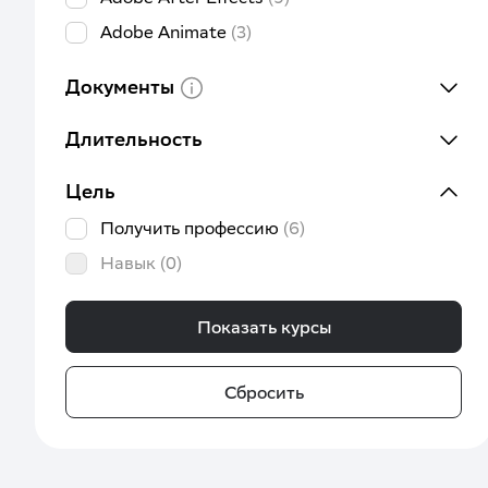
Adobe Animate
(3)
Adobe Illustrator
(9)
Документы
Adobe InDesign
(9)
Adobe Photoshop
(14)
Длительность
Android разработка
(1)
Цель
Ansible
(2)
Получить профессию
(6)
Apache Spark
(2)
Навык
(0)
ArchiCAD
(4)
AutoCAD
(2)
Показать курсы
BI аналитика
(4)
Backend разработка
(9)
Сбросить
Big data
(1)
Blender
(3)
Business studio
(1)