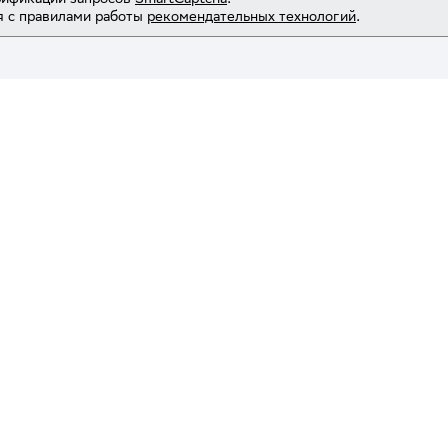
 с правилами работы
рекомендательных технологий
.
я
Обучение
Учиться бесплатно
руга
Каталог курсов
я программа
Популярные курсы
Тесты
тологии
Маркетинг
етологии
Бизнес и управление
нформация
Дизайн и UX
 образовательной
Программирование
и