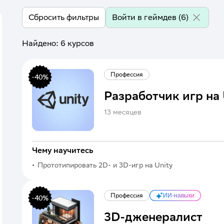
Войти в геймдев
(6)
Сбросить фильтры
Найдено:
6
курсов
Профессия
-
40
%
Разработчик игр на 
13 месяцев
Чему научитесь
Прототипировать 2D- и 3D-игр на Unity
Профессия
ИИ-навыки
-
40
%
3D-дженералист