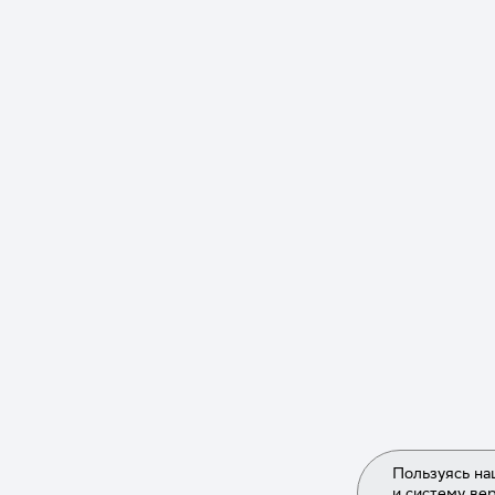
Nginx
(1)
Node js разработка
(1)
NumPy
(1)
Ozon
(2)
PHP
(1)
PR
(1)
Pandas
(2)
PostgreSQL
(6)
Power BI
(4)
Power Query
(4)
Procreate
(3)
Product manager
(12)
Project manager
(7)
Пользуясь на
Python
(5)
и систему ве