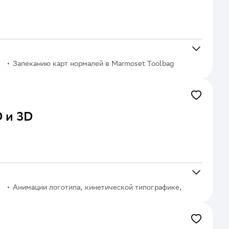
Запеканию карт нормалей в Marmoset Toolbag
 и 3D
Анимации логотипа, кинетической типографике,
анимации интерфейсов