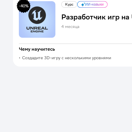
Курс
ИИ-навыки
-
40
%
Разработчик игр на 
4 месяца
Чему научитесь
Создадите 3D-игру с несколькими уровнями