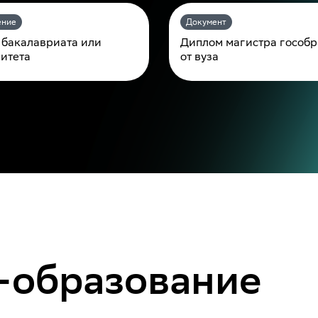
ение
Документ
 бакалавриата или
Диплом магистра гособр
итета
от вуза
-образование