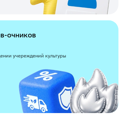
ов-очников
щении учереждений культуры