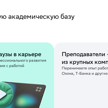
ю академическую базу
аузы в карьере
Преподаватели 
фессионального развития
из крупных ком
ние с работой
Перенимаете опыт работ
Озона, Т-Банка и други