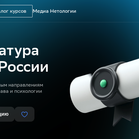
лог курсов
Медиа Нетологии
атура
 России
ным направлениям
рава и психологии
цию