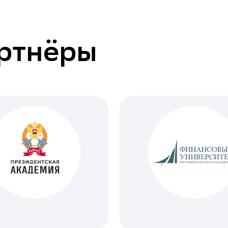
ртнёры