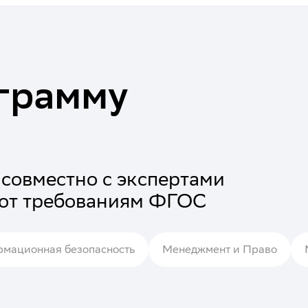
грамму
совместно с экспертами
уют требованиям ФГОС
мационная безопасность
Менеджмент и Право