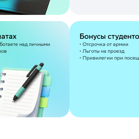
матах
Бонусы студент
аботаете над личными
• Отсрочка от армии
ров
• Льготы на проезд
• Привилегии при посе