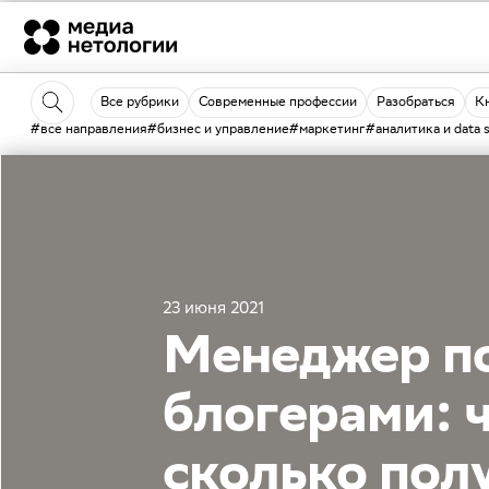
Все рубрики
Современные профессии
Разобраться
К
#все направления
#бизнес и управление
#маркетинг
#аналитика и data 
23 июня 2021
Менеджер по
блогерами: 
сколько полу