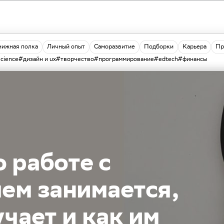
нижная полка
Личный опыт
Саморазвитие
Подборки
Карьера
Пр
science
#дизайн и ux
#творчество
#программирование
#edtech
#финансы
 работе с
чем занимается,
чает и как им