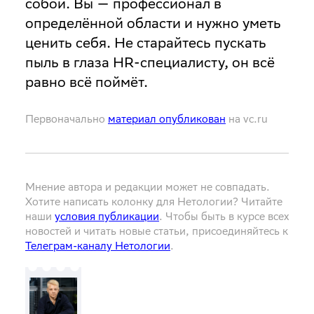
собой
. Вы — профессионал в
определённой области и нужно уметь
ценить себя. Не старайтесь пускать
пыль в глаза HR-специалисту, он всё
равно всё поймёт.
Первоначально
материал опубликован
на vc.ru
Мнение автора и редакции может не совпадать.
Хотите написать колонку для Нетологии? Читайте
наши
условия публикации
. Чтобы быть в курсе всех
новостей и читать новые статьи, присоединяйтесь к
Телеграм-каналу Нетологии
.