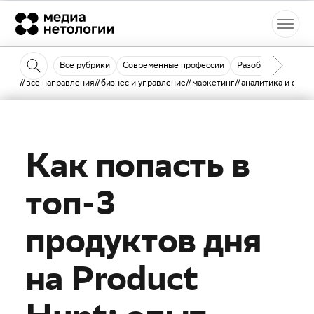
Все рубрики
Современные профессии
Разобраться
Кн
#все направления
#бизнес и управление
#маркетинг
#аналитика и data 
12 декабря 2022
Как попасть в
топ-3
продуктов дня
на Product