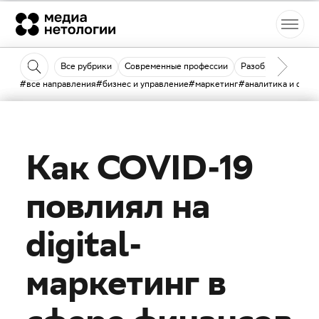
Все рубрики
Современные профессии
Разобраться
Кн
#все направления
#бизнес и управление
#маркетинг
#аналитика и data 
6 мая 2020
Как COVID-19
повлиял на
digital-
маркетинг в