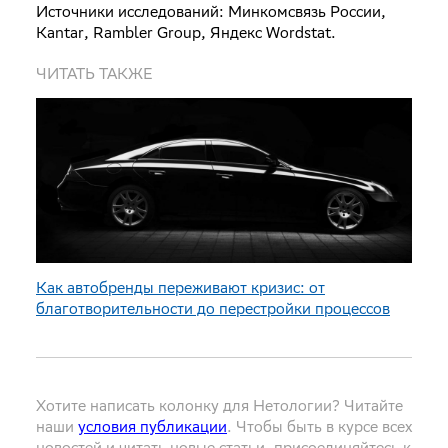
Источники исследований: Минкомсвязь России,
Kantar, Rambler Group, Яндекс Wordstat.
ЧИТАТЬ ТАКЖЕ
Как автобренды переживают кризис: от
благотворительности до перестройки процессов
Хотите написать колонку для Нетологии? Читайте
наши
условия публикации
. Чтобы быть в курсе всех
новостей и читать новые статьи, присоединяйтесь к