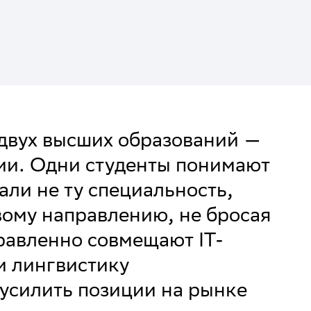
двух высших образований —
сии. Одни студенты понимают
али не ту специальность,
вому направлению, не бросая
равленно совмещают IT-
и лингвистику
усилить позиции на рынке