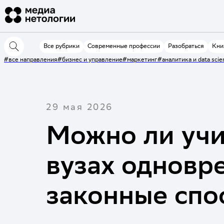
Все рубрики
Современные профессии
Разобраться
Кни
#все направления
#бизнес и управление
#маркетинг
#аналитика и data scie
29 мая 2026
Можно ли учи
вузах одновр
законные спо