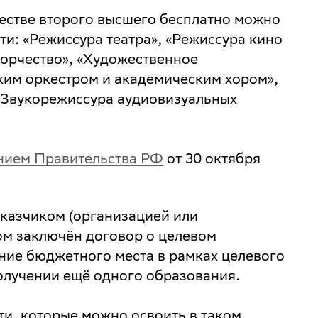
естве второго высшего бесплатно можно
и: «Режиссура театра», «Режиссура кино
ворчество», «Художественное
им оркестром и академическим хором»,
«Звукорежиссура аудиовизуальных
нием Правительства РФ
от 30 октября
казчиком (организацией или
ом заключён договор о целевом
ние бюджетного места в рамках целевого
получении ещё одного образования.
и, которые можно освоить в таком