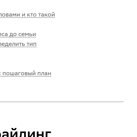
ловами и кто такой
еса до семьи
ределить тип
: пошаговый план
файлинг