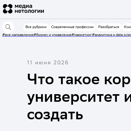
Все рубрики
Современные профессии
Разобраться
Кни
#все направления
#бизнес и управление
#маркетинг
#аналитика и data scie
11 июня 2026
Что такое ко
университет и
создать