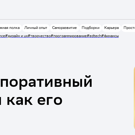
жная полка
Личный опыт
Саморазвитие
Подборки
Карьера
Прост
nce
#дизайн и ux
#творчество
#программирование
#edtech
#финансы
рпоративный
 как его