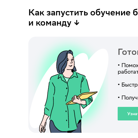
Как запустить обучение 
и команду ↓
Гото
•
Поможе
работа
•
Быстр
•
Получи
Узна