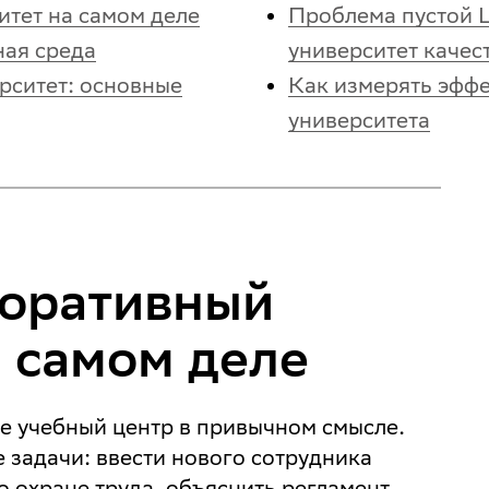
итет на самом деле
Проблема пустой 
ная среда
университет каче
рситет: основные
Как измерять эфф
университета
поративный
а самом деле
е учебный центр в привычном смысле.
 задачи: ввести нового сотрудника
о охране труда, объяснить регламент