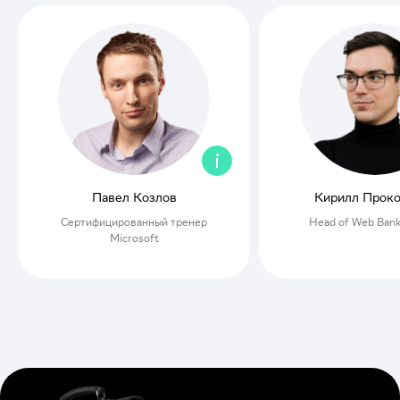
Кирилл Прокопенко
Артём Чист
Head of Web Banking МТС
Ведущий продуктовы
Тинькофф